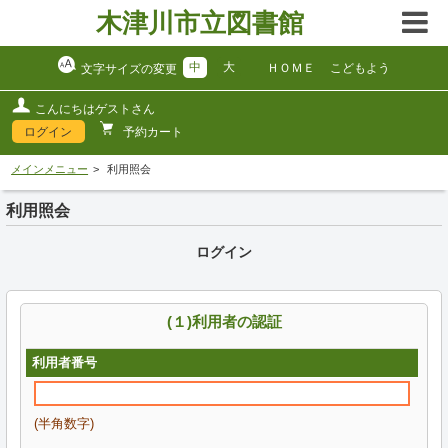
木津川市立図書館
中
大
ＨＯＭＥ
こどもよう
文字サイズの変更
こんにちはゲストさん
ログイン
予約カート
メインメニュー
利用照会
利用照会
ログイン
(１)利用者の認証
利用者番号
(半角数字)