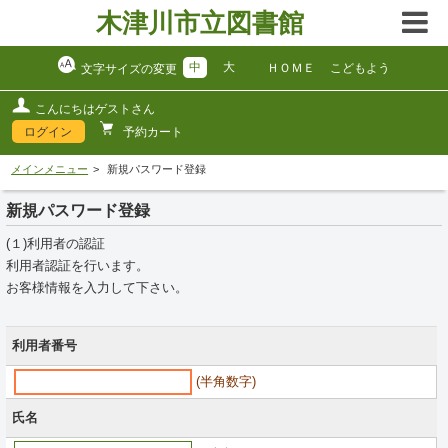
木津川市立図書館
中
大
ＨＯＭＥ
こどもよう
文字サイズの変更
こんにちはゲストさん
ログイン
予約カート
メインメニュー
新規パスワード登録
新規パスワード登録
(１)利用者の認証
利用者認証を行います。
お客様情報を入力して下さい。
利用者番号
(半角数字)
氏名