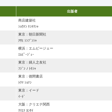
出版者
商店建築社
ｼｮｳﾃﾝ ｹﾝﾁｸｼｬ
東京：朝日新聞社
ｱｻﾋ ｼﾝﾌﾞﾝｼｬ
横浜：エムピージェー
ｴﾑﾋﾟｰｼﾞｪｰ
東京：婦人之友社
ﾌｼﾞﾝ ﾉ ﾄﾓｼｬ
東京：徳間書店
ﾄｸﾏ ｼｮﾃﾝ
東京：イード
ｲｰﾄﾞ
大阪：クリエテ関西
ｸﾘｴﾃ ｶﾝｻｲ