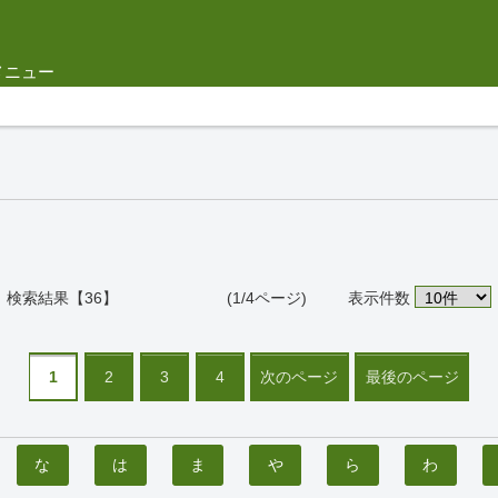
メニュー
検索結果【36】 (1/4ページ)
表示件数
1
2
3
4
次のページ
最後のページ
な
は
ま
や
ら
わ