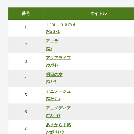
番号
タイトル
Ｉ’ｍ ｈｏｍｅ
1
ｱｲﾑ ﾎｰﾑ
アエラ
2
ｱｴﾗ
アクアライフ
3
ｱｸｱﾗｲﾌ
明日の友
4
ｱｽﾉﾄﾓ
アニメージュ
5
ｱﾆﾒｰｼﾞｭ
アニメディア
6
ｱﾆﾒﾃﾞｨｱ
あまから手帖
7
ｱﾏｶﾗ ﾃﾁｮｳ