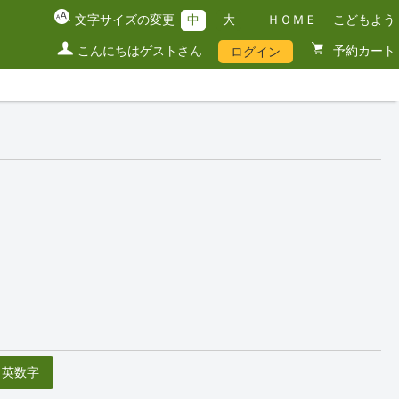
文字サイズの変更
中
大
ＨＯＭＥ
こどもよう
こんにちはゲストさん
予約カート
ログイン
英数字