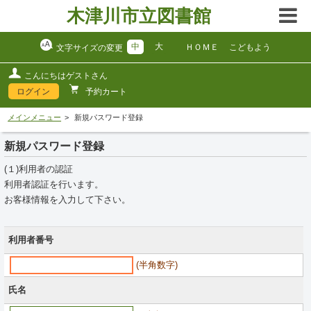
木津川市立図書館
中
大
ＨＯＭＥ
こどもよう
文字サイズの変更
こんにちはゲストさん
ログイン
予約カート
メインメニュー
新規パスワード登録
新規パスワード登録
(１)利用者の認証
利用者認証を行います。
お客様情報を入力して下さい。
利用者番号
(半角数字)
氏名