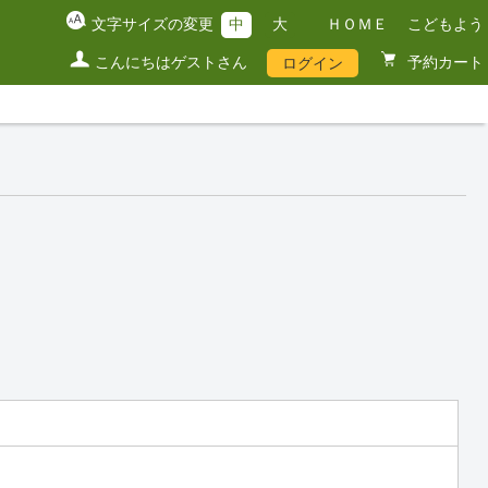
文字サイズの変更
中
大
ＨＯＭＥ
こどもよう
こんにちはゲストさん
予約カート
ログイン