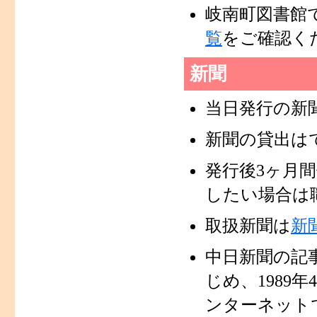
岐南町図書館
覧
をご確認く
新聞
当日発行の新
新聞の貸出は
発行後3ヶ月
したい場合は
取扱新聞は
新
中日新聞の記事
じめ、1989
ンターネット