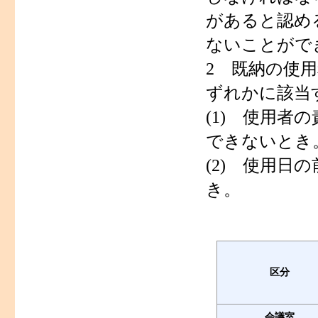
があると認め
ないことがで
2 既納の使
ずれかに該当
(1) 使用
できないとき
(2) 使用
き。
区分
会議室