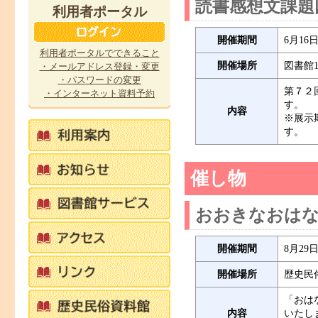
読書感想文課題
利用者ポータル
開催期間
6月16
利用者ポータルでできること
開催場所
図書館
・メールアドレス登録・変更
・パスワードの変更
第７２
・インターネット資料予約
す。
内容
※展示
す。
催し物
おおきなおは
開催期間
8月2
開催場所
歴史民
「おは
内容
いたし