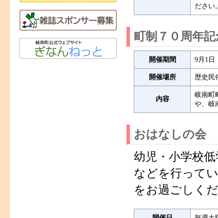
ださい
町制７０周年記
開催期間
9月1日
開催場所
歴史民
岐南町
内容
や、岐
おはなしの会
幼児・小学校低
などを行って
をお過ごしく
開催日
毎週土