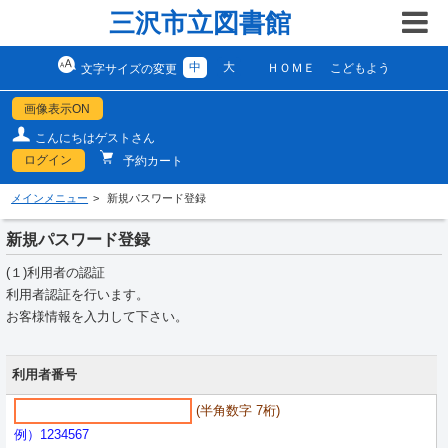
三沢市立図書館
中
大
ＨＯＭＥ
こどもよう
文字サイズの変更
画像表示ON
こんにちはゲストさん
ログイン
予約カート
メインメニュー
新規パスワード登録
新規パスワード登録
(１)利用者の認証
利用者認証を行います。
お客様情報を入力して下さい。
利用者番号
(半角数字 7桁)
例）1234567