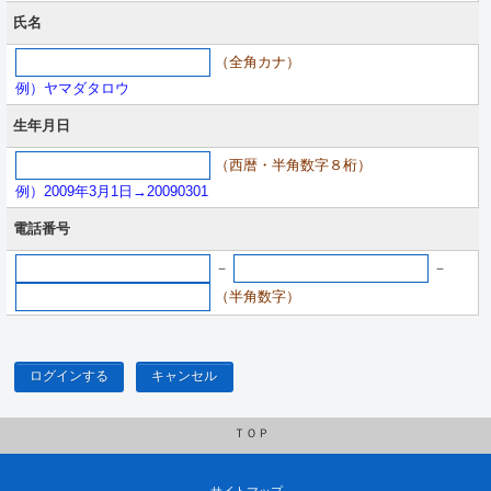
氏名
（全角カナ）
例）ヤマダタロウ
生年月日
（西暦・半角数字８桁）
例）2009年3月1日→20090301
電話番号
－
－
（半角数字）
ログインする
キャンセル
ＴＯＰ