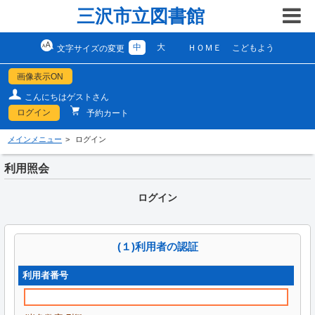
三沢市立図書館
中
大
ＨＯＭＥ
こどもよう
文字サイズの変更
画像表示ON
こんにちはゲストさん
ログイン
予約カート
メインメニュー
ログイン
利用照会
ログイン
(１)利用者の認証
利用者番号