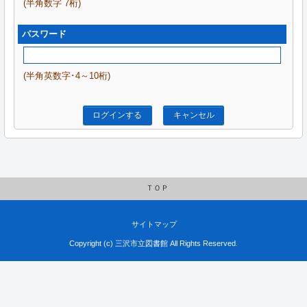
(半角数字 7桁)
パスワード
(半角英数字･4～10桁)
ログインする
キャンセル
ＴＯＰ
サイトマップ
Copyright (c) 三沢市立図書館 All Rights Reserved.