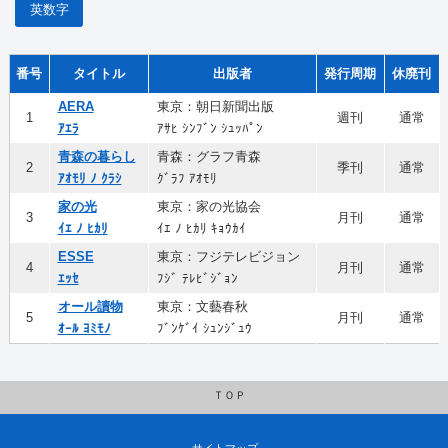
英数字
番号
タイトル
出版者
発行周期
休廃刊
AERA
東京：朝日新聞出版
1
週刊
通常
ｱｴﾗ
ｱｻﾋ ｼﾝﾌﾞﾝ ｼｭｯﾊﾟﾝ
青森の暮らし
青森：グラフ青森
2
季刊
通常
ｱｵﾓﾘ ﾉ ｸﾗｼ
ｸﾞﾗﾌ ｱｵﾓﾘ
家の光
東京：家の光協会
3
月刊
通常
ｲｴ ﾉ ﾋｶﾘ
ｲｴ ﾉ ﾋｶﾘ ｷｮｳｶｲ
ESSE
東京：フジテレビジョン
4
月刊
通常
ｴｯｾ
ﾌｼﾞ ﾃﾚﾋﾞｼﾞｮﾝ
オール讀物
東京：文藝春秋
5
月刊
通常
ｵｰﾙ ﾖﾐﾓﾉ
ﾌﾞﾝｹﾞｲ ｼｭﾝｼﾞｭｳ
ＴＯＰ