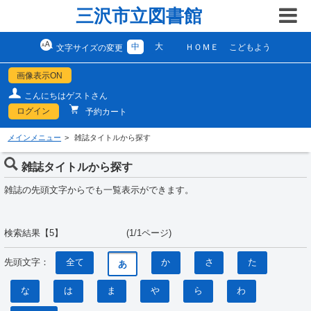
三沢市立図書館
中
大
ＨＯＭＥ
こどもよう
文字サイズの変更
画像表示ON
こんにちはゲストさん
ログイン
予約カート
メインメニュー
雑誌タイトルから探す
雑誌タイトルから探す
雑誌の先頭文字からでも一覧表示ができます。
検索結果【5】 (1/1ページ)
先頭文字：
全て
か
さ
た
あ
な
は
ま
や
ら
わ