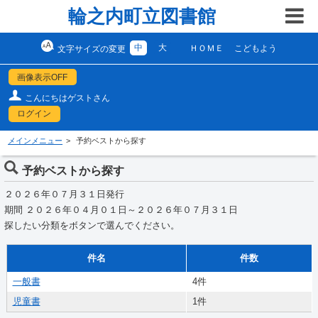
輪之内町立図書館
中
大
ＨＯＭＥ
こどもよう
文字サイズの変更
画像表示OFF
こんにちはゲストさん
ログイン
メインメニュー
予約ベストから探す
予約ベストから探す
２０２６年０７月３１日発行
期間 ２０２６年０４月０１日～２０２６年０７月３１日
探したい分類をボタンで選んでください。
件名
件数
一般書
4件
児童書
1件