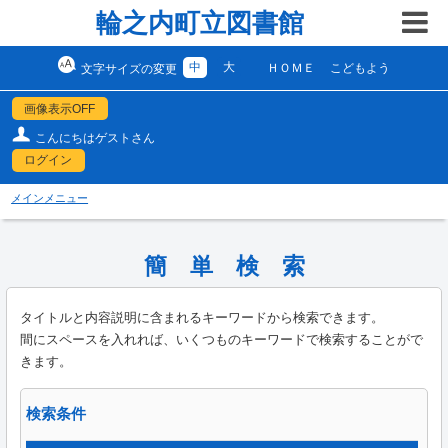
輪之内町立図書館
中
大
ＨＯＭＥ
こどもよう
文字サイズの変更
画像表示OFF
こんにちはゲストさん
ログイン
メインメニュー
簡 単 検 索
タイトルと内容説明に含まれるキーワードから検索できます。
間にスペースを入れれば、いくつものキーワードで検索することがで
きます。
検索条件