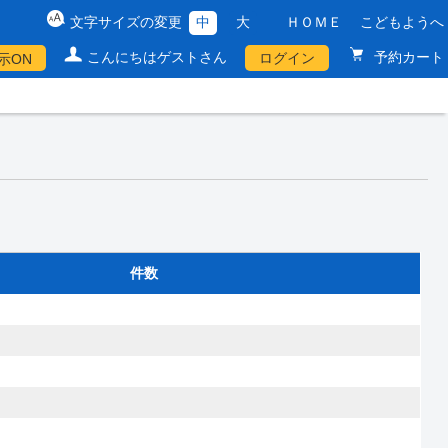
文字サイズの変更
中
大
ＨＯＭＥ
こどもようへ
こんにちはゲストさん
予約カート
ログイン
示ON
件数