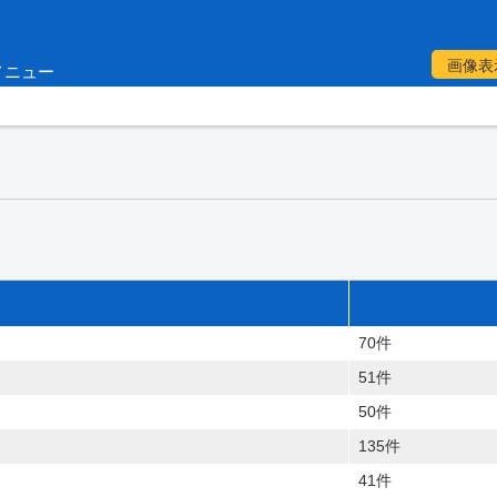
画像表
メニュー
70件
51件
50件
135件
41件