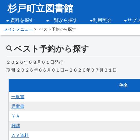
杉戸町立図書館
資料を探す
一覧から探す
利用照会
サブ
メインメニュー
ベスト予約から探す
ベスト予約から探す
２０２６年０８月０１日発行
期間 ２０２６年０６月０１日～２０２６年０７月３１日
件名
一般書
児童書
ＹＡ
雑誌
ＡＶ資料