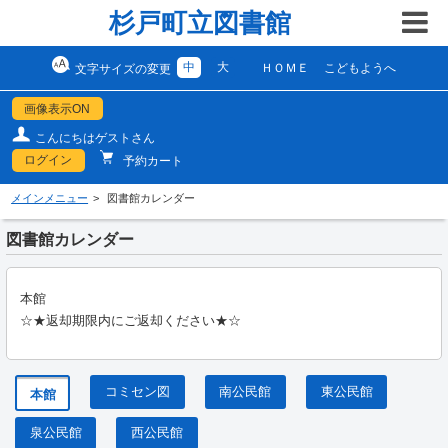
杉戸町立図書館
中
大
ＨＯＭＥ
こどもようへ
文字サイズの変更
画像表示ON
こんにちはゲストさん
ログイン
予約カート
メインメニュー
図書館カレンダー
図書館カレンダー
本館
☆★返却期限内にご返却ください★☆
コミセン図
南公民館
東公民館
本館
泉公民館
西公民館