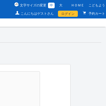
文字サイズの変更
中
大
ＨＯＭＥ
こどもよう
こんにちはゲストさん
予約カート
ログイン