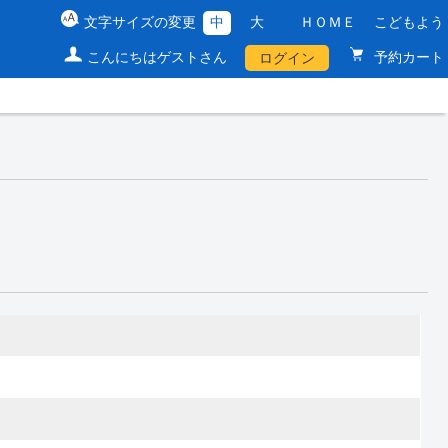
文字サイズの変更
中
大
ＨＯＭＥ
こどもよう
こんにちはゲストさん
予約カート
ログイン