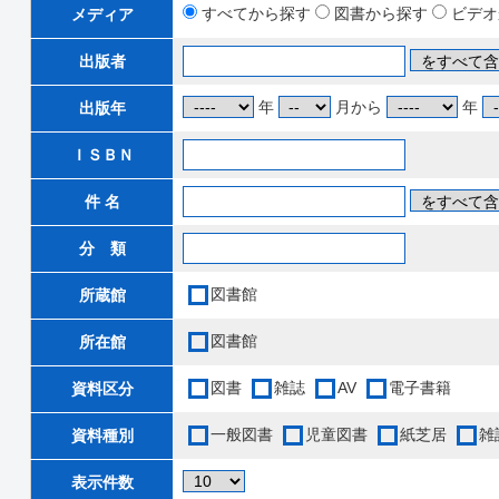
すべてから探す
図書から探す
ビデオ
メディア
出版者
年
月から
年
出版年
ＩＳＢＮ
件 名
分 類
図書館
所蔵館
図書館
所在館
図書
雑誌
AV
電子書籍
資料区分
一般図書
児童図書
紙芝居
雑
資料種別
表示件数