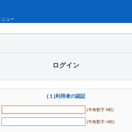
メニュー
ログイン
(１)利用者の認証
(半角数字 9桁)
(半角数字･4桁)