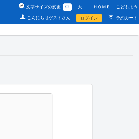
文字サイズの変更
中
大
ＨＯＭＥ
こどもよう
こんにちはゲストさん
予約カート
ログイン