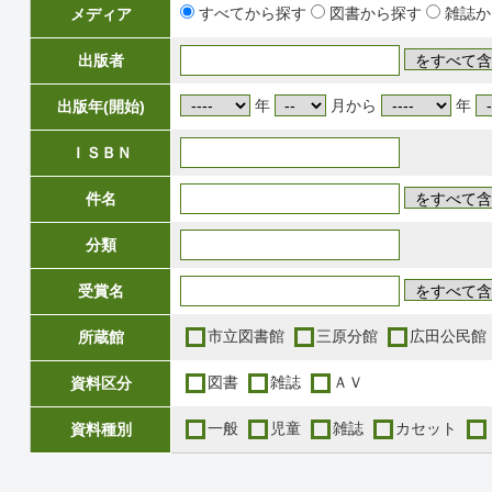
すべてから探す
図書から探す
雑誌か
メディア
出版者
年
月から
年
出版年(開始)
ＩＳＢＮ
件名
分類
受賞名
市立図書館
三原分館
広田公民館
所蔵館
図書
雑誌
ＡＶ
資料区分
一般
児童
雑誌
カセット
資料種別