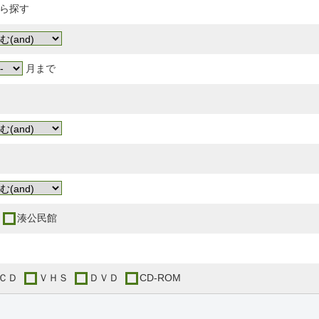
ら探す
月まで
湊公民館
ＣＤ
ＶＨＳ
ＤＶＤ
CD-ROM