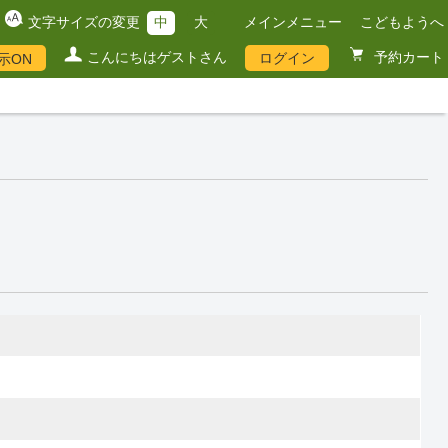
文字サイズの変更
中
大
メインメニュー
こどもようへ
こんにちはゲストさん
予約カート
ログイン
示ON