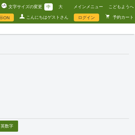
文字サイズの変更
中
大
メインメニュー
こどもようへ
こんにちはゲストさん
予約カート
ログイン
示ON
英数字