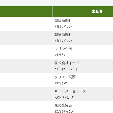
出版者
朝日新聞社
ｱｻﾋｼﾝﾌﾞﾝｼｬ
朝日新聞社
ｱｻﾋｼﾝﾌﾞﾝｼｬ
マリン企画
ﾏﾘﾝｷｶｸ
株式会社イード
ｶﾌﾞｼｷｶﾞｲｼｬｲｰﾄﾞ
クリエテ関西
ｸﾘｴﾃｶﾝｻｲ
ＫＫベストセラーズ
KKﾍﾞｽﾄｾﾗｰｽﾞ
家の光協会
ｲｴﾉﾋｶﾘｷｮｳｶｲ