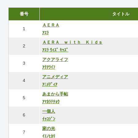
番号
タイトル
ＡＥＲＡ
1
ｱｴﾗ
ＡＥＲＡ ｗｉｔｈ Ｋｉｄｓ
2
ｱｴﾗ ｳｨｽﾞ ｷｯｽﾞ
アクアライフ
3
ｱｸｱﾗｲﾌ
アニメディア
4
ｱﾆﾒﾃﾞｨｱ
あまから手帖
5
ｱﾏｶﾗﾃﾁｮｳ
一個人
6
ｲｯｺｼﾞﾝ
家の光
7
ｲｴﾉﾋｶﾘ