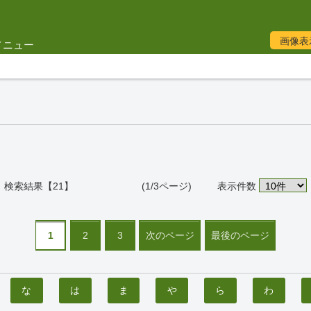
画像表
メニュー
検索結果【21】 (1/3ページ)
表示件数
1
2
3
次のページ
最後のページ
な
は
ま
や
ら
わ