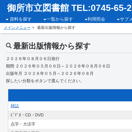
御所市立図書館 TEL:0745-65-2
資料を探す
一覧から探す
利用照会
サブ
メインメニュー
最新出版情報から探す
最新出版情報から探す
２０２６年０８月０６日発行
期間 ２０２６年０５月０６日～２０２６年０８月０６日
出版年月 ２０２６年０５月～２０２６年０８月
探したい分類をボタンで選んでください。
雑誌
ﾋﾞﾃﾞｵ・CD・DVD
点字・大活字