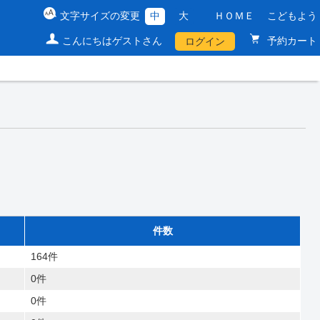
文字サイズの変更
中
大
ＨＯＭＥ
こどもよう
こんにちはゲストさん
予約カート
ログイン
件数
164件
0件
0件