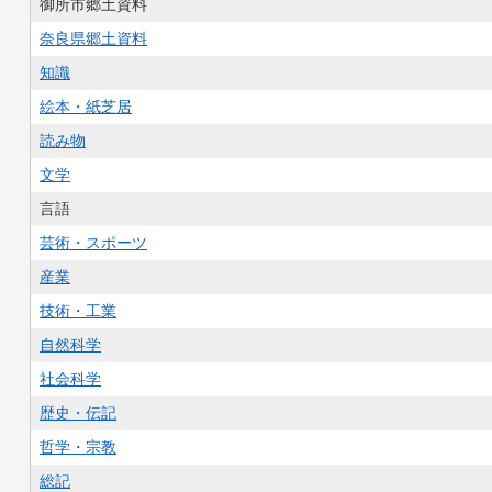
御所市郷土資料
奈良県郷土資料
知識
絵本・紙芝居
読み物
文学
言語
芸術・スポーツ
産業
技術・工業
自然科学
社会科学
歴史・伝記
哲学・宗教
総記