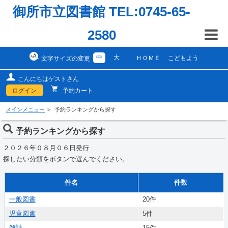
御所市立図書館 TEL:0745-65-
2580
中
大
ＨＯＭＥ
こどもよう
文字サイズの変更
こんにちはゲストさん
ログイン
予約カート
メインメニュー
予約ランキングから探す
予約ランキングから探す
２０２６年０８月０６日発行
探したい分類をボタンで選んでください。
件名
件数
一般図書
20件
児童図書
5件
雑誌
15件