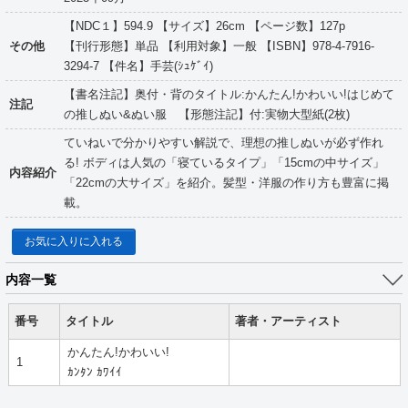
【NDC１】594.9 【サイズ】26cm 【ページ数】127p
その他
【刊行形態】単品 【利用対象】一般 【ISBN】978-4-7916-
3294-7 【件名】手芸(ｼｭｹﾞｲ)
【書名注記】奥付・背のタイトル:かんたん!かわいい!はじめて
注記
の推しぬい&ぬい服 【形態注記】付:実物大型紙(2枚)
ていねいで分かりやすい解説で、理想の推しぬいが必ず作れ
る! ボディは人気の「寝ているタイプ」「15cmの中サイズ」
内容紹介
「22cmの大サイズ」を紹介。髪型・洋服の作り方も豊富に掲
載。
お気に入りに入れる
内容一覧
番号
タイトル
著者・アーティスト
かんたん!かわいい!
1
ｶﾝﾀﾝ ｶﾜｲｲ