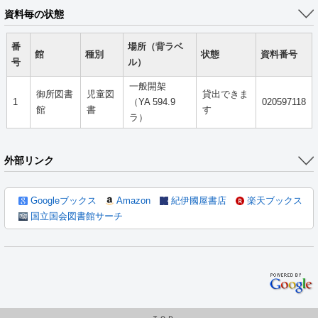
資料毎の状態
番
場所（背ラベ
館
種別
状態
資料番号
号
ル）
一般開架
御所図書
児童図
貸出できま
1
（YA 594.9
020597118
館
書
す
ラ）
外部リンク
Googleブックス
Amazon
紀伊國屋書店
楽天ブックス
国立国会図書館サーチ