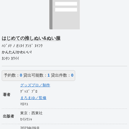
はじめての推しぬい&ぬい服
ﾊｼﾞﾒﾃ ﾉ ｵｼﾇｲ ｱﾝﾄﾞ ﾇｲﾌｸ
かんたん!かわいい!
ｶﾝﾀﾝ ｶﾜｲｲ
予約数：
0
貸出可能数：
1
貸出件数：
0
グッズプロ／制作
ｸﾞｯｽﾞ ﾌﾟﾛ
著者
まろまゆ／監修
ﾏﾛﾏﾕ
東京：西東社
出版者
ｾｲﾄｳｼｬ
2023年09月