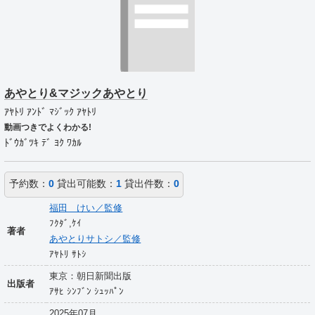
あやとり&マジックあやとり
ｱﾔﾄﾘ ｱﾝﾄﾞ ﾏｼﾞｯｸ ｱﾔﾄﾘ
動画つきでよくわかる!
ﾄﾞｳｶﾞﾂｷ ﾃﾞ ﾖｸ ﾜｶﾙ
予約数：
0
貸出可能数：
1
貸出件数：
0
福田 けい／監修
ﾌｸﾀﾞ,ｹｲ
著者
あやとりサトシ／監修
ｱﾔﾄﾘ ｻﾄｼ
東京：朝日新聞出版
出版者
ｱｻﾋ ｼﾝﾌﾞﾝ ｼｭｯﾊﾟﾝ
2025年07月