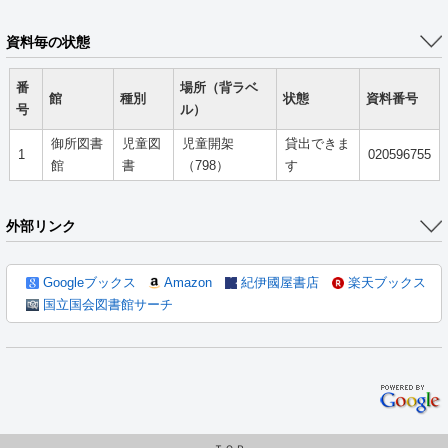
資料毎の状態
番
場所（背ラベ
館
種別
状態
資料番号
号
ル）
御所図書
児童図
児童開架
貸出できま
1
020596755
館
書
（798）
す
外部リンク
Googleブックス
Amazon
紀伊國屋書店
楽天ブックス
国立国会図書館サーチ