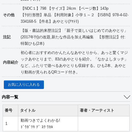
【NDC１】798 【サイズ】24cm 【ページ数】143p
その他
【刊行形態】単品 【利用対象】小学１～２ 【ISBN】978-4-02-
334168-5 【件名】あやとり(ｱﾔﾄﾘ)
【版・書誌的来歴注記】「親子で楽しいはじめてのあやとり」
注記
(2017年刊)の改題,新たな作品を加え再編集 【形態注記】付:
特製ひも(2本)
初心者におすすめのかんたんなあやとりから、あっと驚くマジ
ックあやとりまで、83のあやとりを紹介。「なかよしタッチ」
内容紹介
など、ふたりで遊べるあやとりも収録する。ひも2本、あやと
り動画が見られるQRコード付き。
お気に入りに入れる
内容一覧
番号
タイトル
著者・アーティスト
動画つきでよくわかる!
1
ﾄﾞｳｶﾞﾂｷ ﾃﾞ ﾖｸ ﾜｶﾙ