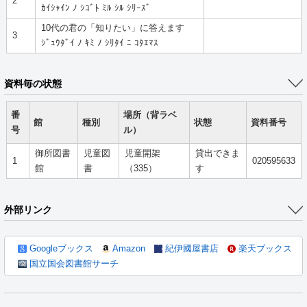
2
ｶｲｼｬｲﾝ ﾉ ｼｺﾞﾄ ﾐﾙ ｼﾙ ｼﾘｰｽﾞ
10代の君の「知りたい」に答えます
3
ｼﾞｭｳﾀﾞｲ ﾉ ｷﾐ ﾉ ｼﾘﾀｲ ﾆ ｺﾀｴﾏｽ
資料毎の状態
番
場所（背ラベ
館
種別
状態
資料番号
号
ル）
御所図書
児童図
児童開架
貸出できま
1
020595633
館
書
（335）
す
外部リンク
Googleブックス
Amazon
紀伊國屋書店
楽天ブックス
国立国会図書館サーチ