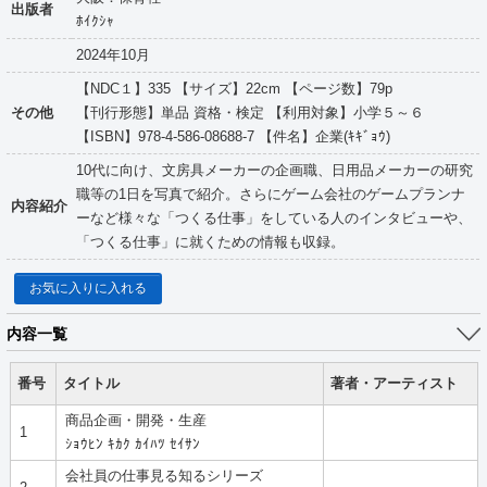
出版者
ﾎｲｸｼｬ
2024年10月
【NDC１】335 【サイズ】22cm 【ページ数】79p
その他
【刊行形態】単品 資格・検定 【利用対象】小学５～６
【ISBN】978-4-586-08688-7 【件名】企業(ｷｷﾞｮｳ)
10代に向け、文房具メーカーの企画職、日用品メーカーの研究
職等の1日を写真で紹介。さらにゲーム会社のゲームプランナ
内容紹介
ーなど様々な「つくる仕事」をしている人のインタビューや、
「つくる仕事」に就くための情報も収録。
お気に入りに入れる
内容一覧
番号
タイトル
著者・アーティスト
商品企画・開発・生産
1
ｼｮｳﾋﾝ ｷｶｸ ｶｲﾊﾂ ｾｲｻﾝ
会社員の仕事見る知るシリーズ