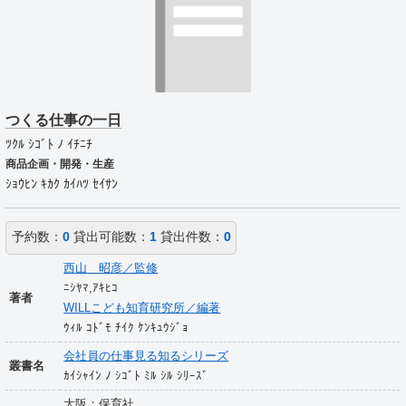
つくる仕事の一日
ﾂｸﾙ ｼｺﾞﾄ ﾉ ｲﾁﾆﾁ
商品企画・開発・生産
ｼｮｳﾋﾝ ｷｶｸ ｶｲﾊﾂ ｾｲｻﾝ
予約数：
0
貸出可能数：
1
貸出件数：
0
西山 昭彦／監修
ﾆｼﾔﾏ,ｱｷﾋｺ
著者
WILLこども知育研究所／編著
ｳｨﾙ ｺﾄﾞﾓ ﾁｲｸ ｹﾝｷｭｳｼﾞｮ
会社員の仕事見る知るシリーズ
叢書名
ｶｲｼｬｲﾝ ﾉ ｼｺﾞﾄ ﾐﾙ ｼﾙ ｼﾘｰｽﾞ
大阪：保育社