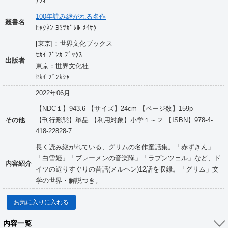
ﾅﾌｨ
100年読み継がれる名作
叢書名
ﾋｬｸﾈﾝ ﾖﾐﾂｶﾞﾚﾙ ﾒｲｻｸ
[東京]：世界文化ブックス
ｾｶｲ ﾌﾞﾝｶ ﾌﾞｯｸｽ
出版者
東京：世界文化社
ｾｶｲ ﾌﾞﾝｶｼｬ
2022年06月
【NDC１】943.6 【サイズ】24cm 【ページ数】159p
その他
【刊行形態】単品 【利用対象】小学１～２ 【ISBN】978-4-
418-22828-7
長く読み継がれている、グリムの名作童話集。「赤ずきん」
「白雪姫」「ブレーメンの音楽隊」「ラプンツェル」など、ド
内容紹介
イツの選りすぐりの昔話(メルヘン)12話を収録。「グリム」文
学の世界・解説つき。
お気に入りに入れる
内容一覧