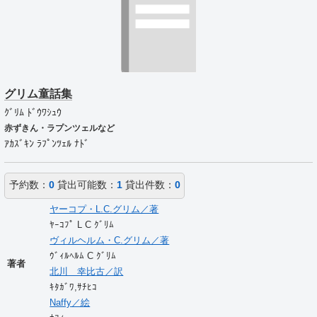
グリム童話集
ｸﾞﾘﾑ ﾄﾞｳﾜｼｭｳ
赤ずきん・ラプンツェルなど
ｱｶｽﾞｷﾝ ﾗﾌﾟﾝﾂｪﾙ ﾅﾄﾞ
予約数：
0
貸出可能数：
1
貸出件数：
0
ヤーコプ・L.C.グリム／著
ﾔｰｺﾌﾟ L C ｸﾞﾘﾑ
ヴィルヘルム・C.グリム／著
ｳﾞｨﾙﾍﾙﾑ C ｸﾞﾘﾑ
著者
北川 幸比古／訳
ｷﾀｶﾞﾜ,ｻﾁﾋｺ
Naffy／絵