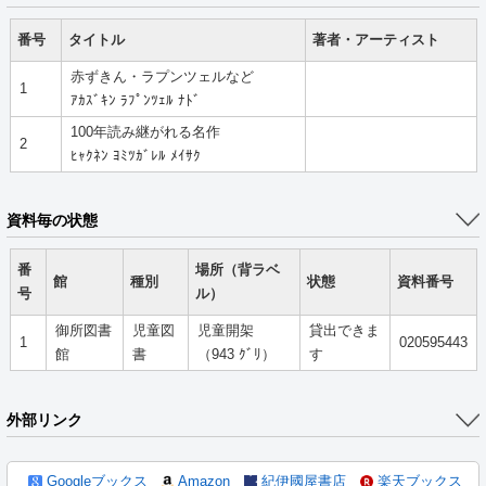
番号
タイトル
著者・アーティスト
赤ずきん・ラプンツェルなど
1
ｱｶｽﾞｷﾝ ﾗﾌﾟﾝﾂｪﾙ ﾅﾄﾞ
100年読み継がれる名作
2
ﾋｬｸﾈﾝ ﾖﾐﾂｶﾞﾚﾙ ﾒｲｻｸ
資料毎の状態
番
場所（背ラベ
館
種別
状態
資料番号
号
ル）
御所図書
児童図
児童開架
貸出できま
1
020595443
館
書
（943 ｸﾞﾘ）
す
外部リンク
Googleブックス
Amazon
紀伊國屋書店
楽天ブックス