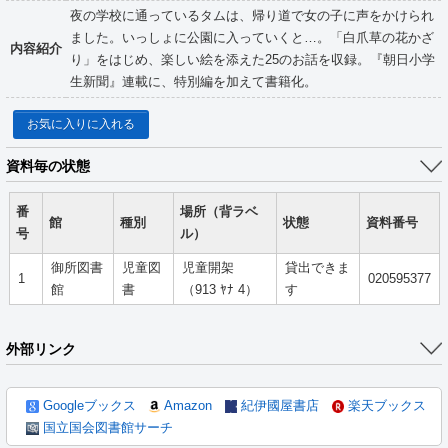
夜の学校に通っているタムは、帰り道で女の子に声をかけられ
ました。いっしょに公園に入っていくと…。「白爪草の花かざ
内容紹介
り」をはじめ、楽しい絵を添えた25のお話を収録。『朝日小学
生新聞』連載に、特別編を加えて書籍化。
お気に入りに入れる
資料毎の状態
番
場所（背ラベ
館
種別
状態
資料番号
号
ル）
御所図書
児童図
児童開架
貸出できま
1
020595377
館
書
（913 ﾔﾅ 4）
す
外部リンク
Googleブックス
Amazon
紀伊國屋書店
楽天ブックス
国立国会図書館サーチ