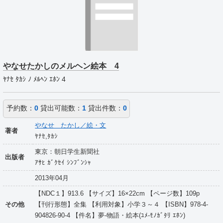
やなせたかしのメルヘン絵本 4
ﾔﾅｾ ﾀｶｼ ﾉ ﾒﾙﾍﾝ ｴﾎﾝ 4
予約数：
0
貸出可能数：
1
貸出件数：
0
やなせ たかし／絵・文
著者
ﾔﾅｾ,ﾀｶｼ
東京：朝日学生新聞社
出版者
ｱｻﾋ ｶﾞｸｾｲ ｼﾝﾌﾞﾝｼｬ
2013年04月
【NDC１】913.6 【サイズ】16×22cm 【ページ数】109p
その他
【刊行形態】全集 【利用対象】小学３～４ 【ISBN】978-4-
904826-90-4 【件名】夢-物語・絵本(ﾕﾒ-ﾓﾉｶﾞﾀﾘ ｴﾎﾝ)