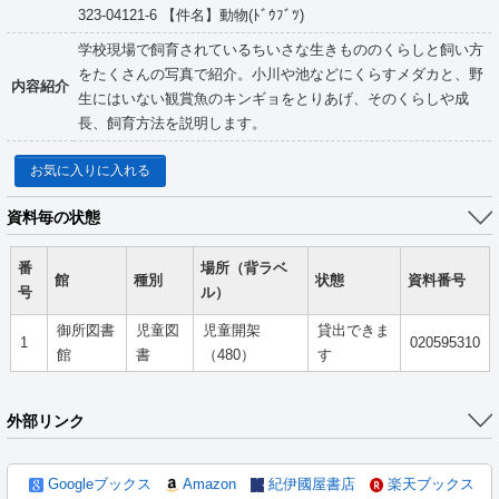
323-04121-6 【件名】動物(ﾄﾞｳﾌﾞﾂ)
学校現場で飼育されているちいさな生きもののくらしと飼い方
をたくさんの写真で紹介。小川や池などにくらすメダカと、野
内容紹介
生にはいない観賞魚のキンギョをとりあげ、そのくらしや成
長、飼育方法を説明します。
お気に入りに入れる
資料毎の状態
番
場所（背ラベ
館
種別
状態
資料番号
号
ル）
御所図書
児童図
児童開架
貸出できま
1
020595310
館
書
（480）
す
外部リンク
Googleブックス
Amazon
紀伊國屋書店
楽天ブックス