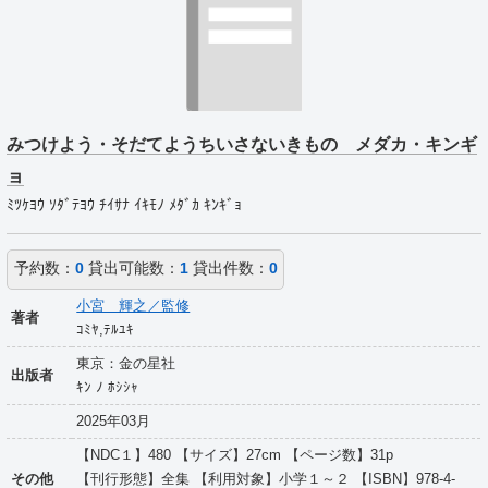
みつけよう・そだてようちいさないきもの メダカ・キンギ
ョ
ﾐﾂｹﾖｳ ｿﾀﾞﾃﾖｳ ﾁｲｻﾅ ｲｷﾓﾉ ﾒﾀﾞｶ ｷﾝｷﾞｮ
予約数：
0
貸出可能数：
1
貸出件数：
0
小宮 輝之／監修
著者
ｺﾐﾔ,ﾃﾙﾕｷ
東京：金の星社
出版者
ｷﾝ ﾉ ﾎｼｼｬ
2025年03月
【NDC１】480 【サイズ】27cm 【ページ数】31p
その他
【刊行形態】全集 【利用対象】小学１～２ 【ISBN】978-4-