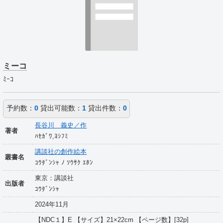
ミーコ
ﾐｰｺ
予約数：
0
貸出可能数：
1
貸出件数：
0
長谷川 義史／作
著者
ﾊｾｶﾞﾜ,ﾖｼﾌﾐ
講談社の創作絵本
叢書名
ｺｳﾀﾞﾝｼｬ ﾉ ｿｳｻｸ ｴﾎﾝ
東京：講談社
出版者
ｺｳﾀﾞﾝｼｬ
2024年11月
【NDC１】E 【サイズ】21×22cm 【ページ数】[32p]