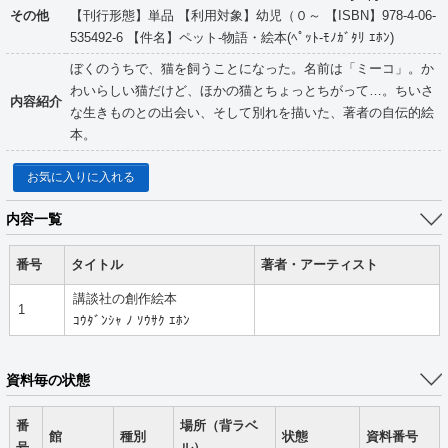
その他
【刊行形態】単品 【利用対象】幼児（０～ 【ISBN】978-4-06-
535492-6 【件名】ペット-物語・絵本(ﾍﾟｯﾄ-ﾓﾉｶﾞﾀﾘ ｴﾎﾝ)
ぼくのうちで、猫を飼うことになった。名前は「ミーコ」。か
わいらしい猫だけど、ほかの猫とちょっとちがって…。ちいさ
内容紹介
な生きものとの出会い、そして別れを描いた、著者の自伝的絵
本。
お気に入りに入れる
内容一覧
番号
タイトル
著者・アーティスト
講談社の創作絵本
1
ｺｳﾀﾞﾝｼｬ ﾉ ｿｳｻｸ ｴﾎﾝ
資料毎の状態
番
場所（背ラベ
館
種別
状態
資料番号