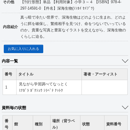
その他
【刊行形態】単品 【利用対象】小学３～４ 【ISBN】978-4-
297-14591-0 【件名】深海生物(ｼﾝｶｲ ｾｲﾌﾞﾂ)
真っ暗で冷たい世界で、深海生物はどのように生まれ、どのよ
うに餌を確保し、繁殖相手を見つけ、命をつないでいっている
内容紹介
のか。貴重な写真と豊富なイラストを交えながら、深海生物の
くらしに迫る。
お気に入りに入れる
内容一覧
番号
タイトル
著者・アーティスト
見ながら学習調べてなっとく
1
ﾐﾅｶﾞﾗ ｶﾞｸｼｭｳ ｼﾗﾍﾞﾃ ﾅｯﾄｸ
資料毎の状態
番
場所（背ラベ
館
種別
状態
資料番号
号
ル）