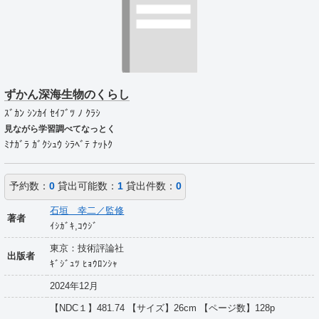
ずかん深海生物のくらし
ｽﾞｶﾝ ｼﾝｶｲ ｾｲﾌﾞﾂ ﾉ ｸﾗｼ
見ながら学習調べてなっとく
ﾐﾅｶﾞﾗ ｶﾞｸｼｭｳ ｼﾗﾍﾞﾃ ﾅｯﾄｸ
予約数：
0
貸出可能数：
1
貸出件数：
0
石垣 幸二／監修
著者
ｲｼｶﾞｷ,ｺｳｼﾞ
東京：技術評論社
出版者
ｷﾞｼﾞｭﾂ ﾋｮｳﾛﾝｼｬ
2024年12月
【NDC１】481.74 【サイズ】26cm 【ページ数】128p