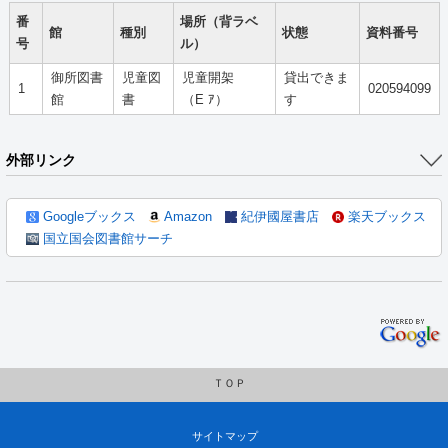
番
場所（背ラベ
館
種別
状態
資料番号
号
ル）
御所図書
児童図
児童開架
貸出できま
1
020594099
館
書
（E ｱ）
す
外部リンク
Googleブックス
Amazon
紀伊國屋書店
楽天ブックス
国立国会図書館サーチ
ＴＯＰ
サイトマップ