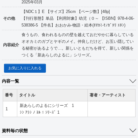
2025年03月
【NDC１】E 【サイズ】25cm 【ページ数】[48p]
その他
【刊行形態】単品 【利用対象】幼児（０～ 【ISBN】978-4-06-
538386-5 【件名】おおかみ-物語・絵本(ｵｵｶﾐ-ﾓﾉｶﾞﾀﾘ ｴﾎﾝ)
食うもの、食われるものの壁を越えておだやかに暮らしている
オオカミのガブとヤギのメイ。仲良しだけど、お互い隠してい
内容紹介
る秘密があるようで…。新しいともだちを得て、新しい関係を
つくる「新あらしのよるに」シリーズ。
お気に入りに入れる
内容一覧
番号
タイトル
著者・アーティスト
新あらしのよるにシリーズ 1
1
ｼﾝ ｱﾗｼ ﾉ ﾖﾙ ﾆ ｼﾘｰｽﾞ 1
資料毎の状態