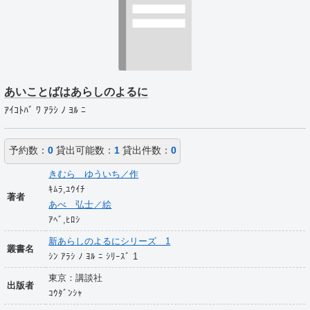
あいことばはあらしのよるに
ｱｲｺﾄﾊﾞ ﾜ ｱﾗｼ ﾉ ﾖﾙ ﾆ
予約数：
0
貸出可能数：
1
貸出件数：
0
きむら ゆういち／作
ｷﾑﾗ,ﾕｳｲﾁ
著者
あべ 弘士／絵
ｱﾍﾞ,ﾋﾛｼ
新あらしのよるにシリーズ 1
叢書名
ｼﾝ ｱﾗｼ ﾉ ﾖﾙ ﾆ ｼﾘｰｽﾞ 1
東京：講談社
出版者
ｺｳﾀﾞﾝｼｬ