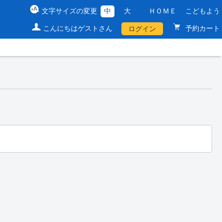
文字サイズの変更
中
大
ＨＯＭＥ
こどもよう
こんにちはゲストさん
予約カート
ログイン