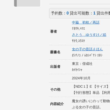
予約数：
0
貸出可能数：
1
貸出件
中脇 初枝／再話
ﾅｶﾜｷ,ﾊﾂｴ
著者
さとう ゆうすけ／絵
ｻﾄｳ,ﾕｳｽｹ
女の子の昔話えほん
叢書名
ｵﾝﾅﾉｺ ﾉ ﾑｶｼﾊﾞﾅｼ ｴﾎﾝ
東京：偕成社
出版者
ｶｲｾｲｼｬ
2024年10月
【NDC１】E 【サイズ】2
その他
【刊行形態】単品 【利用対象】
魔女の誘いにのって動物
内容紹介
ぶる女の子の昔話。