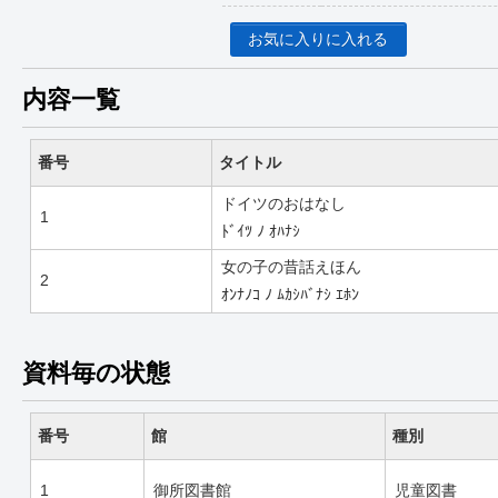
お気に入りに入れる
内容一覧
番号
タイトル
ドイツのおはなし
1
ﾄﾞｲﾂ ﾉ ｵﾊﾅｼ
女の子の昔話えほん
2
ｵﾝﾅﾉｺ ﾉ ﾑｶｼﾊﾞﾅｼ ｴﾎﾝ
資料毎の状態
番号
館
種別
1
御所図書館
児童図書