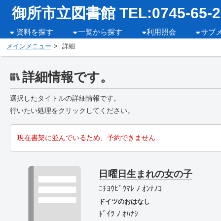
御所市立図書館 TEL:0745-65-2
資料を探す
一覧から探す
利用照会
サブ
メインメニュー
詳細
詳細情報です。
選択したタイトルの詳細情報です。
行いたい処理をクリックしてください。
現在書架に並んでいるため、予約できません
日曜日生まれの女の子
ﾆﾁﾖｳﾋﾞｳﾏﾚ ﾉ ｵﾝﾅﾉｺ
ドイツのおはなし
ﾄﾞｲﾂ ﾉ ｵﾊﾅｼ