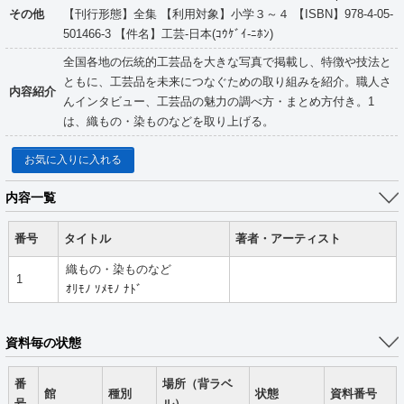
その他
【刊行形態】全集 【利用対象】小学３～４ 【ISBN】978-4-05-
501466-3 【件名】工芸-日本(ｺｳｹﾞｲ-ﾆﾎﾝ)
全国各地の伝統的工芸品を大きな写真で掲載し、特徴や技法と
ともに、工芸品を未来につなぐための取り組みを紹介。職人さ
内容紹介
んインタビュー、工芸品の魅力の調べ方・まとめ方付き。1
は、織もの・染ものなどを取り上げる。
お気に入りに入れる
内容一覧
番号
タイトル
著者・アーティスト
織もの・染ものなど
1
ｵﾘﾓﾉ ｿﾒﾓﾉ ﾅﾄﾞ
資料毎の状態
番
場所（背ラベ
館
種別
状態
資料番号