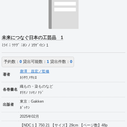
未来につなぐ日本の工芸品 1
ﾐﾗｲ ﾆ ﾂﾅｸﾞ ﾆﾎﾝ ﾉ ｺｳｹﾞｲﾋﾝ 1
予約数：
0
貸出可能数：
1
貸出件数：
0
唐澤 昌宏／監修
著者
ｶﾗｻﾜ,ﾏｻﾋﾛ
織もの・染ものなど
各巻書名
ｵﾘﾓﾉ ｿﾒﾓﾉ ﾅﾄﾞ
東京：Gakken
出版者
ｶﾞｯｹﾝ
2025年02月
【NDC１】750.21 【サイズ】29cm 【ページ数】48p