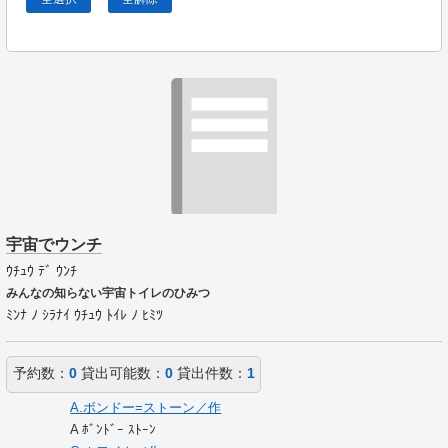
宇宙でウンチ
ｳﾁｭｳ ﾃﾞ ｳﾝﾁ
みんなの知らない宇宙トイレのひみつ
ﾐﾝﾅ ﾉ ｼﾗﾅｲ ｳﾁｭｳ ﾄｲﾚ ﾉ ﾋﾐﾂ
予約数：
0
貸出可能数：
0
貸出件数：
1
A.ボンドー=ストーン／作
A ﾎﾞﾝﾄﾞｰ ｽﾄｰﾝ