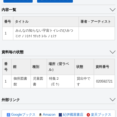
内容一覧
番号
タイトル
著者・アーティスト
みんなの知らない宇宙トイレのひみつ
1
ﾐﾝﾅ ﾉ ｼﾗﾅｲ ｳﾁｭｳ ﾄｲﾚ ﾉ ﾋﾐﾂ
資料毎の状態
番
場所（背ラベ
館
種別
状態
資料番号
号
ル）
御所図書
児童図
特集２
貸出中で
1
020592721
館
書
（E ｳ）
す
外部リンク
Googleブックス
Amazon
紀伊國屋書店
楽天ブックス