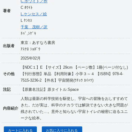
C.ホワイト／作
C ﾎﾜｲﾄ
著者
L.ケンセス／絵
L ｹﾝｾｽ
千葉 茂樹／訳
ﾁﾊﾞ,ｼｹﾞｷ
東京：あすなろ書房
出版者
ｱｽﾅﾛ ｼｮﾎﾞｳ
2025年02月
【NDC１】E 【サイズ】29cm 【ページ数】1冊(ページ付なし)
その他
【刊行形態】単品 【利用対象】小学３～４ 【ISBN】978-4-
7515-3236-2 【件名】宇宙開発(ｳﾁｭｳ ｶｲﾊﾂ)
注記
【原書名注記】原タイトル:Space
人類は最新の科学技術を駆使し、宇宙への冒険をおしすすめて
きた。だが実は、科学のチカラでは解決できない大きな問題が
内容紹介
残されていた…。意外と知らない宇宙トイレの秘密に迫るユニ
ークな絵本。
カートに入れる
お気に入りに入れる