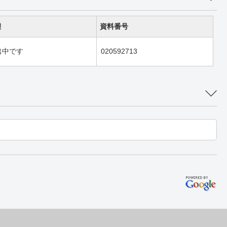
態
資料番号
出中です
020592713