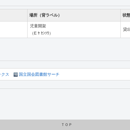
場所（背ラベル）
状
児童開架
貸
（E ﾔ ｾﾝｿｳ）
ックス
国立国会図書館サーチ
ＴＯＰ