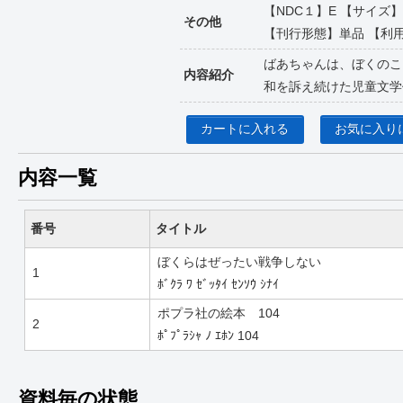
【NDC１】E 【サイズ】2
その他
【刊行形態】単品 【利用対象】小
ばあちゃんは、ぼくのこ
内容紹介
和を訴え続けた児童文学
カートに入れる
お気に入り
内容一覧
番号
タイトル
ぼくらはぜったい戦争しない
1
ﾎﾞｸﾗ ﾜ ｾﾞｯﾀｲ ｾﾝｿｳ ｼﾅｲ
ポプラ社の絵本 104
2
ﾎﾟﾌﾟﾗｼｬ ﾉ ｴﾎﾝ 104
資料毎の状態