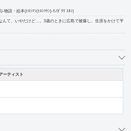
本(ﾋﾛｼﾏｼ(ﾋﾛｼﾏｹﾝ)-ﾓﾉｶﾞﾀﾘ ｴﾎﾝ)
なんて、いやだけど…。3歳のときに広島で被爆し、生涯をかけて平
アーティスト