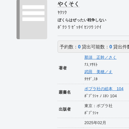
やくそく
ﾔｸｿｸ
ぼくらはぜったい戦争しない
ﾎﾞｸﾗ ﾜ ｾﾞｯﾀｲ ｾﾝｿｳ ｼﾅｲ
予約数：
0
貸出可能数：
0
貸出件
那須 正幹／さく
ﾅｽ,ﾏｻﾓﾄ
著者
武田 美穂／え
ﾀｹﾀﾞ,ﾐﾎ
ポプラ社の絵本 104
叢書名
ﾎﾟﾌﾟﾗｼｬ ﾉ ｴﾎﾝ 104
東京：ポプラ社
出版者
ﾎﾟﾌﾟﾗｼｬ
2025年02月