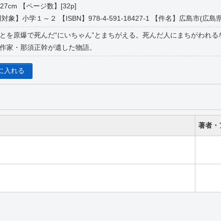
7cm 【ページ数】[32p]
学１～２ 【ISBN】978-4-591-18427-1 【件名】広島市(広島県)-物語・絵
とを原爆で死んだ“にいちゃん”とまちがえる。死んだ人にまちがわれる
作家・那須正幹が遺した物語。
に入れる
著者・