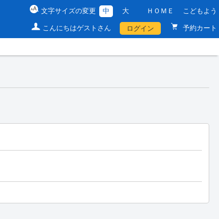
文字サイズの変更
中
大
ＨＯＭＥ
こどもよう
こんにちはゲストさん
予約カート
ログイン