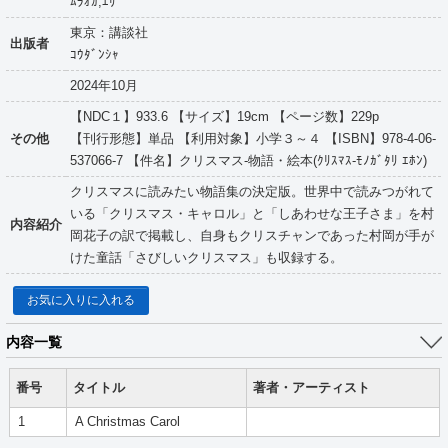
ﾑﾗｵｶ,ｴﾘ
東京：講談社
出版者
ｺｳﾀﾞﾝｼｬ
2024年10月
【NDC１】933.6 【サイズ】19cm 【ページ数】229p
その他
【刊行形態】単品 【利用対象】小学３～４ 【ISBN】978-4-06-
537066-7 【件名】クリスマス-物語・絵本(ｸﾘｽﾏｽ-ﾓﾉｶﾞﾀﾘ ｴﾎﾝ)
クリスマスに読みたい物語集の決定版。世界中で読みつがれて
いる「クリスマス・キャロル」と「しあわせな王子さま」を村
内容紹介
岡花子の訳で掲載し、自身もクリスチャンであった村岡が手が
けた童話「さびしいクリスマス」も収録する。
お気に入りに入れる
内容一覧
番号
タイトル
著者・アーティスト
1
A Christmas Carol