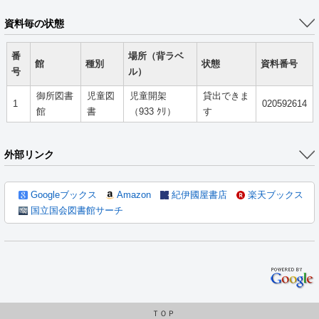
資料毎の状態
番
場所（背ラベ
館
種別
状態
資料番号
号
ル）
御所図書
児童図
児童開架
貸出できま
1
020592614
館
書
（933 ｸﾘ）
す
外部リンク
Googleブックス
Amazon
紀伊國屋書店
楽天ブックス
国立国会図書館サーチ
ＴＯＰ