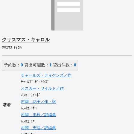
クリスマス・キャロル
ｸﾘｽﾏｽ ｷｬﾛﾙ
予約数：
0
貸出可能数：
1
貸出件数：
0
チャールズ・ディケンズ／作
ﾁｬｰﾙｽﾞ ﾃﾞｨｹﾝｽﾞ
オスカー・ワイルド／作
ｵｽｶｰ ﾜｲﾙﾄﾞ
村岡 花子／作・訳
著者
ﾑﾗｵｶ,ﾊﾅｺ
村岡 美枝／訳編集
ﾑﾗｵｶ,ﾐｴ
村岡 恵理／訳編集