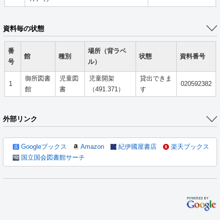
資料毎の状態
番
場所（背ラベ
館
種別
状態
資料番号
号
ル）
御所図書
児童図
児童開架
貸出できま
1
020592382
館
書
（491.371）
す
外部リンク
Googleブックス
Amazon
紀伊國屋書店
楽天ブックス
国立国会図書館サーチ