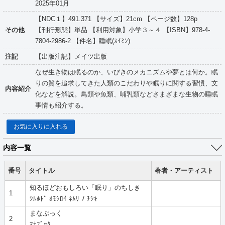
2025年01月
【NDC１】491.371 【サイズ】21cm 【ページ数】128p
その他
【刊行形態】単品 【利用対象】小学３～４ 【ISBN】978-4-
7804-2986-2 【件名】睡眠(ｽｲﾐﾝ)
注記
【出版注記】メイツ出版
なぜ生き物は眠るのか、いびきのメカニズムや夢とは何か。眠
りの質を追求してきた人類のこだわりや眠りに関する習慣、文
内容紹介
化などを解説。鳥類や魚類、哺乳類などさまざまな生物の睡眠
事情も紹介する。
お気に入りに入れる
内容一覧
番号
タイトル
著者・アーティスト
知るほどおもしろい「眠り」のちしき
1
ｼﾙﾎﾄﾞ ｵﾓｼﾛｲ ﾈﾑﾘ ﾉ ﾁｼｷ
まなぶっく
2
ﾏﾅﾌﾞｯｸ