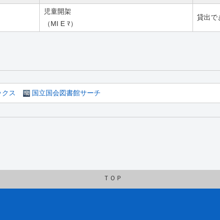
児童開架
貸出で
（MI E ﾏ）
ックス
国立国会図書館サーチ
ＴＯＰ