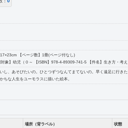
数：
0
17×23cm 【ページ数】1冊(ページ付なし)
幼児（０～ 【ISBN】978-4-89309-741-5 【件名】生き方・考え方-物語・絵
いし、あそびたいの。ひとつずつなんてまてないの。早く遠足に行きた
かちな人生をユーモラスに描いた絵本。
場所（背ラベル）
状態