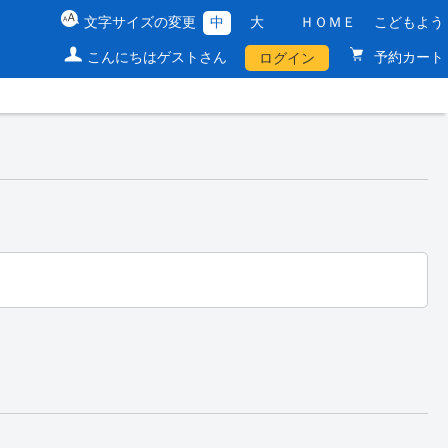
文字サイズの変更
中
大
ＨＯＭＥ
こどもよう
こんにちはゲストさん
予約カート
ログイン