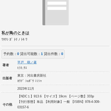
私が鳥のときは
ﾜﾀｸｼ ｶﾞ ﾄﾘ ﾉ ﾄｷ ﾜ
予約数：
0
貸出可能数：
1
貸出件数：
0
平戸 萌／著
著者
ﾋﾗﾄ,ﾓｴ
東京：河出書房新社
出版者
ｶﾜﾃﾞ ｼｮﾎﾞｳ ｼﾝｼｬ
2023年11月
【NDC１】913.6 【サイズ】19cm 【ページ数】333p
【刊行形態】単品 【利用対象】一般 【ISBN】978-4-309-
その他
03157-6