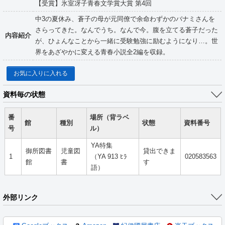
【受賞】氷室冴子青春文学賞大賞 第4回
中3の夏休み、蒼子の母が元同僚で余命わずかのバナミさんを
さらってきた。なんでうち。なんで今。腹を立てる蒼子だった
内容紹介
が、ひょんなことから一緒に受験勉強に励むようになり…。世
界をあざやかに変える青春小説全2編を収録。
お気に入りに入れる
資料毎の状態
番
場所（背ラベ
館
種別
状態
資料番号
号
ル）
YA特集
御所図書
児童図
貸出できま
1
（YA 913 ﾋﾗ
020583563
館
書
す
語）
外部リンク