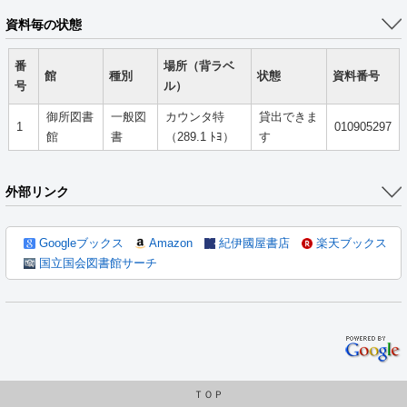
資料毎の状態
番
場所（背ラベ
館
種別
状態
資料番号
号
ル）
御所図書
一般図
カウンタ特
貸出できま
1
010905297
館
書
（289.1 ﾄﾖ）
す
外部リンク
Googleブックス
Amazon
紀伊國屋書店
楽天ブックス
国立国会図書館サーチ
ＴＯＰ