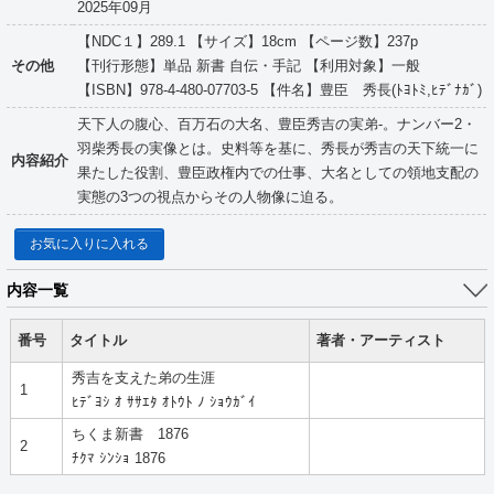
2025年09月
【NDC１】289.1 【サイズ】18cm 【ページ数】237p
その他
【刊行形態】単品 新書 自伝・手記 【利用対象】一般
【ISBN】978-4-480-07703-5 【件名】豊臣 秀長(ﾄﾖﾄﾐ,ﾋﾃﾞﾅｶﾞ)
天下人の腹心、百万石の大名、豊臣秀吉の実弟-。ナンバー2・
羽柴秀長の実像とは。史料等を基に、秀長が秀吉の天下統一に
内容紹介
果たした役割、豊臣政権内での仕事、大名としての領地支配の
実態の3つの視点からその人物像に迫る。
お気に入りに入れる
内容一覧
番号
タイトル
著者・アーティスト
秀吉を支えた弟の生涯
1
ﾋﾃﾞﾖｼ ｵ ｻｻｴﾀ ｵﾄｳﾄ ﾉ ｼｮｳｶﾞｲ
ちくま新書 1876
2
ﾁｸﾏ ｼﾝｼｮ 1876