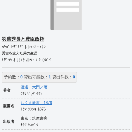
羽柴秀長と豊臣政権
ﾊｼﾊﾞ ﾋﾃﾞﾅｶﾞ ﾄ ﾄﾖﾄﾐ ｾｲｹﾝ
秀吉を支えた弟の生涯
ﾋﾃﾞﾖｼ ｵ ｻｻｴﾀ ｵﾄｳﾄ ﾉ ｼｮｳｶﾞｲ
予約数：
0
貸出可能数：
1
貸出件数：
0
渡邊 大門／著
著者
ﾜﾀﾅﾍﾞ,ﾀﾞｲﾓﾝ
ちくま新書 1876
叢書名
ﾁｸﾏ ｼﾝｼｮ 1876
東京：筑摩書房
出版者
ﾁｸﾏ ｼｮﾎﾞｳ