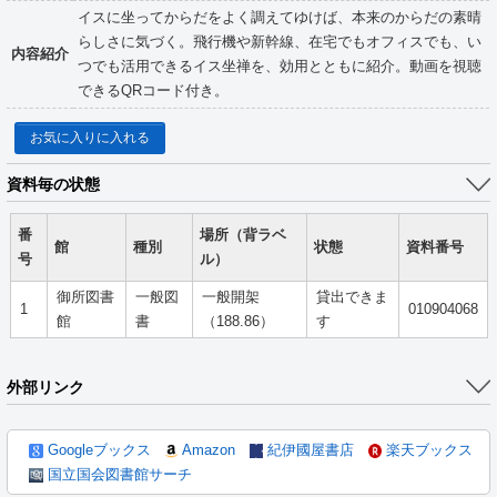
イスに坐ってからだをよく調えてゆけば、本来のからだの素晴
らしさに気づく。飛行機や新幹線、在宅でもオフィスでも、い
内容紹介
つでも活用できるイス坐禅を、効用とともに紹介。動画を視聴
できるQRコード付き。
お気に入りに入れる
資料毎の状態
番
場所（背ラベ
館
種別
状態
資料番号
号
ル）
御所図書
一般図
一般開架
貸出できま
1
010904068
館
書
（188.86）
す
外部リンク
Googleブックス
Amazon
紀伊國屋書店
楽天ブックス
国立国会図書館サーチ