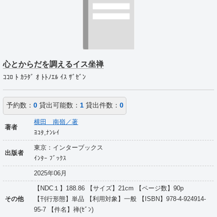
心とからだを調えるイス坐禅
ｺｺﾛ ﾄ ｶﾗﾀﾞ ｵ ﾄﾄﾉｴﾙ ｲｽ ｻﾞｾﾞﾝ
予約数：
0
貸出可能数：
1
貸出件数：
0
横田 南嶺／著
著者
ﾖｺﾀ,ﾅﾝﾚｲ
東京：インターブックス
出版者
ｲﾝﾀｰ ﾌﾞｯｸｽ
2025年06月
【NDC１】188.86 【サイズ】21cm 【ページ数】90p
その他
【刊行形態】単品 【利用対象】一般 【ISBN】978-4-924914-
95-7 【件名】禅(ｾﾞﾝ)