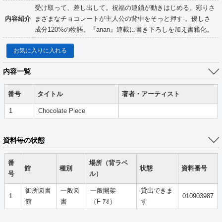
受け取って、差し出して。祝福の連鎖が動きはじめる。彩りさ
内容紹介
まざまなチョコレートが主人公の背中をそっと押す-。優しさ
成分120%の物語。『anan』連載に書き下ろしを加え書籍化。
お気に入りに入れる
内容一覧
番号
タイトル
著者・アーティスト
1
Chocolate Piece
資料毎の状態
番
場所（背ラベ
館
種別
状態
資料番号
号
ル）
御所図書
一般図
一般開架
貸出できま
1
010903987
館
書
（F ｱｵ）
す