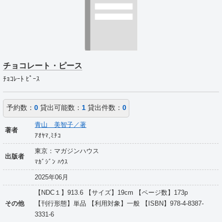
チョコレート・ピース
ﾁｮｺﾚｰﾄ ﾋﾟｰｽ
予約数：
0
貸出可能数：
1
貸出件数：
0
青山 美智子／著
著者
ｱｵﾔﾏ,ﾐﾁｺ
東京：マガジンハウス
出版者
ﾏｶﾞｼﾞﾝ ﾊｳｽ
2025年06月
【NDC１】913.6 【サイズ】19cm 【ページ数】173p
その他
【刊行形態】単品 【利用対象】一般 【ISBN】978-4-8387-
3331-6