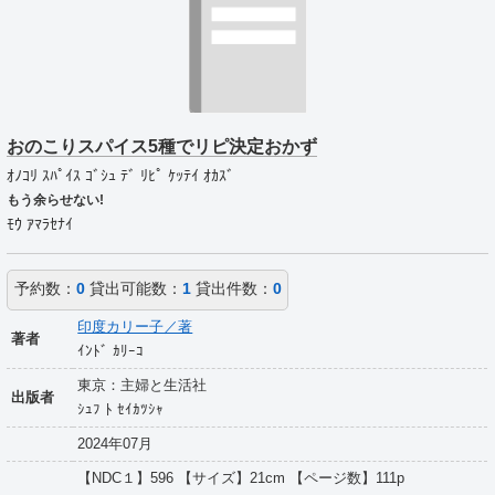
おのこりスパイス5種でリピ決定おかず
ｵﾉｺﾘ ｽﾊﾟｲｽ ｺﾞｼｭ ﾃﾞ ﾘﾋﾟ ｹｯﾃｲ ｵｶｽﾞ
もう余らせない!
ﾓｳ ｱﾏﾗｾﾅｲ
予約数：
0
貸出可能数：
1
貸出件数：
0
印度カリー子／著
著者
ｲﾝﾄﾞ ｶﾘｰｺ
東京：主婦と生活社
出版者
ｼｭﾌ ﾄ ｾｲｶﾂｼｬ
2024年07月
【NDC１】596 【サイズ】21cm 【ページ数】111p