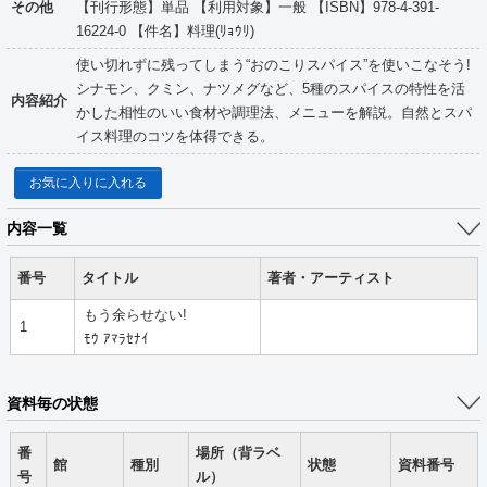
その他
【刊行形態】単品 【利用対象】一般 【ISBN】978-4-391-
16224-0 【件名】料理(ﾘｮｳﾘ)
使い切れずに残ってしまう“おのこりスパイス”を使いこなそう!
シナモン、クミン、ナツメグなど、5種のスパイスの特性を活
内容紹介
かした相性のいい食材や調理法、メニューを解説。自然とスパ
イス料理のコツを体得できる。
お気に入りに入れる
内容一覧
番号
タイトル
著者・アーティスト
もう余らせない!
1
ﾓｳ ｱﾏﾗｾﾅｲ
資料毎の状態
番
場所（背ラベ
館
種別
状態
資料番号
号
ル）