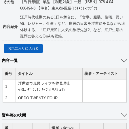
その他
【刊行形態】単品 【利用対象】一般 【ISBN】978-4-04-
606494-3 【件名】東京都-風俗(ﾄｳｷｮｳﾄ-ﾌｳｿﾞｸ)
江戸時代後期のある1日を舞台に、「食事、服装、住宅、買い
物、レジャー、仕事」など、庶民の日常を浮世絵を見ながら追
内容紹介
体験する。「江戸庶民に人気の旅行先は?」など、江戸生活の
疑問に答えるQ&Aも収録。
お気に入りに入れる
内容一覧
番号
タイトル
著者・アーティスト
浮世絵で庶民ライフを物見遊山
1
ｳｷﾖｴ ﾃﾞ ｼｮﾐﾝ ﾗｲﾌ ｵ ﾓﾉﾐ ﾕｻﾝ
2
OEDO TWENTY FOUR
資料毎の状態
番
場所（背ラベ