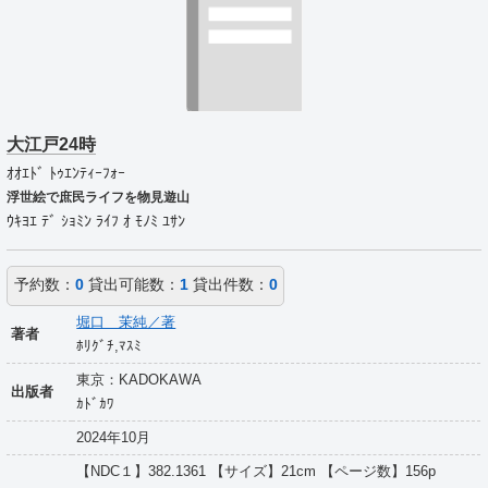
大江戸24時
ｵｵｴﾄﾞ ﾄｩｴﾝﾃｨｰﾌｫｰ
浮世絵で庶民ライフを物見遊山
ｳｷﾖｴ ﾃﾞ ｼｮﾐﾝ ﾗｲﾌ ｵ ﾓﾉﾐ ﾕｻﾝ
予約数：
0
貸出可能数：
1
貸出件数：
0
堀口 茉純／著
著者
ﾎﾘｸﾞﾁ,ﾏｽﾐ
東京：KADOKAWA
出版者
ｶﾄﾞｶﾜ
2024年10月
【NDC１】382.1361 【サイズ】21cm 【ページ数】156p