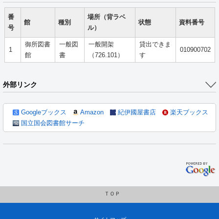
番
場所（背ラベ
館
種別
状態
資料番号
号
ル）
御所図書
一般図
一般開架
貸出できま
1
010900702
館
書
（726.101）
す
外部リンク
Googleブックス
Amazon
紀伊國屋書店
楽天ブックス
国立国会図書館サーチ
ＴＯＰ