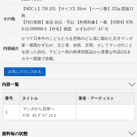
【NDC１】726.101 【サイズ】20cm 【ページ数】221p 図版11
枚
その他
【刊行形態】単品 自伝・手記 【利用対象】一般 【ISBN】978-
4-12-005894-3 【件名】楳図 かずお(ｳﾒｽﾞ,ｶｽﾞｵ)
かつて日本中のこどもたちを恐怖のどん底に陥れた天才マンガ
家・楳図かずおが、父と母、自然、文明、そしてマンガのこと
内容紹介
を語った自伝。デビュー前の肉筆回覧誌から貴重な作品2点を
カラー図版で収載。
お気に入りに入れる
内容一覧
番号
タイトル
著者・アーティスト
マンガから芸術へ
1
ﾏﾝｶﾞ ｶﾗ ｹﾞｲｼﾞｭﾂ ｴ
資料毎の状態