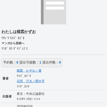
わたしは楳図かずお
ﾜﾀｼ ﾜ ｳﾒｽﾞ ｶｽﾞｵ
マンガから芸術へ
ﾏﾝｶﾞ ｶﾗ ｹﾞｲｼﾞｭﾂ ｴ
予約数：
0
貸出可能数：
1
貸出件数：
0
楳図 かずお／著
ｳﾒｽﾞ,ｶｽﾞｵ
著者
石田 汗太／聞き手
ｲｼﾀﾞ,ｶﾝﾀ
東京：中央公論新社
出版者
ﾁｭｳｵｳ ｺｳﾛﾝ ｼﾝｼｬ
2025年03月