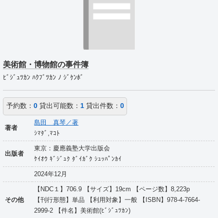
美術館・博物館の事件簿
ﾋﾞｼﾞｭﾂｶﾝ ﾊｸﾌﾞﾂｶﾝ ﾉ ｼﾞｹﾝﾎﾞ
予約数：
0
貸出可能数：
1
貸出件数：
0
島田 真琴／著
著者
ｼﾏﾀﾞ,ﾏｺﾄ
東京：慶應義塾大学出版会
出版者
ｹｲｵｳ ｷﾞｼﾞｭｸ ﾀﾞｲｶﾞｸ ｼｭｯﾊﾟﾝｶｲ
2024年12月
【NDC１】706.9 【サイズ】19cm 【ページ数】8,223p
その他
【刊行形態】単品 【利用対象】一般 【ISBN】978-4-7664-
2999-2 【件名】美術館(ﾋﾞｼﾞｭﾂｶﾝ)