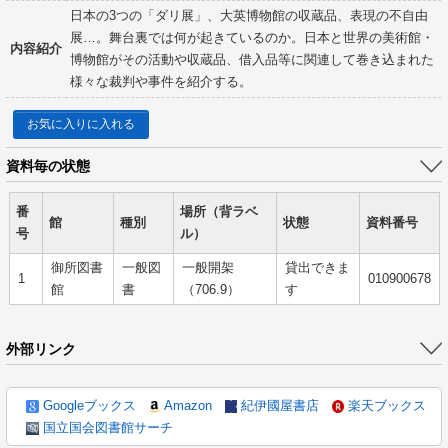
日本の3つの「ダリ展」、大英博物館の収蔵品、表現の不自由
展…。舞台裏では何が起きているのか。日本と世界の美術館・
内容紹介
博物館がその活動や収蔵品、借入品等に関連して巻き込まれた
様々な裁判や事件を紹介する。
お気に入りに入れる
資料毎の状態
番
場所（背ラベ
館
種別
状態
資料番号
号
ル）
御所図書
一般図
一般開架
貸出できま
1
010900678
館
書
（706.9）
す
外部リンク
Googleブックス
Amazon
紀伊國屋書店
楽天ブックス
国立国会図書館サーチ