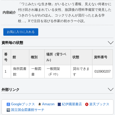
「ワニみたいな生き物」がいるという通報、見えない何者かに
付け回され嚙まれている女性、放課後の理科準備室で発見した
内容紹介
つきのうらがわのほん、コックリさんが流行ったとある学
校…。Xで注目を浴びる作家の初ホラー小説。
お気に入りに入れる
資料毎の状態
番
場所（背ラベ
館
種別
状態
資料番号
号
ル）
御所図書
一般図
一般開架
貸出できま
1
010900207
館
書
（F ﾏｸ）
す
外部リンク
Googleブックス
Amazon
紀伊國屋書店
楽天ブックス
国立国会図書館サーチ