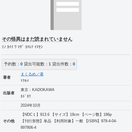
その怪異はまだ読まれていません
ｿﾉ ｶｲｲ ﾜ ﾏﾀﾞ ﾖﾏﾚﾃ ｲﾏｾﾝ
予約数：
0
貸出可能数：
1
貸出件数：
0
まくるめ／著
著者
ﾏｸﾙﾒ
東京：KADOKAWA
出版者
ｶﾄﾞｶﾜ
2024年10月
【NDC１】913.6 【サイズ】19cm 【ページ数】186p
その他
【刊行形態】単品 【利用対象】一般 【ISBN】978-4-04-
897806-4