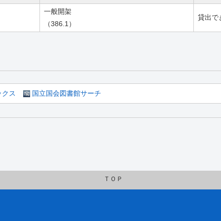
一般開架
貸出で
（386.1）
ックス
国立国会図書館サーチ
ＴＯＰ