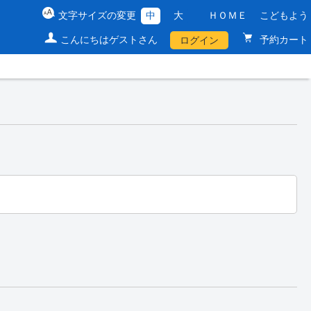
文字サイズの変更
中
大
ＨＯＭＥ
こどもよう
こんにちはゲストさん
予約カート
ログイン