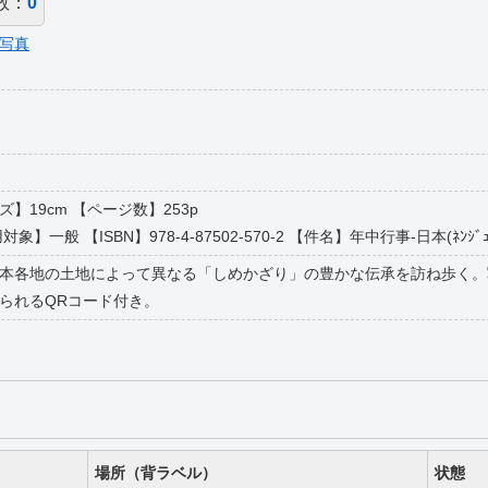
数：
0
写真
イズ】19cm 【ページ数】253p
般 【ISBN】978-4-87502-570-2 【件名】年中行事-日本(ﾈﾝｼﾞｭｳ ｷﾞ
本各地の土地によって異なる「しめかざり」の豊かな伝承を訪ね歩く。
られるQRコード付き。
場所（背ラベル）
状態