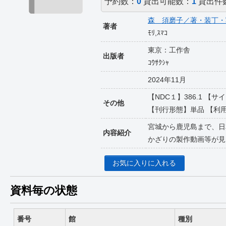
予約数：
0
貸出可能数：
1
貸出件
森 須磨子／著・装丁・
著者
ﾓﾘ,ｽﾏｺ
東京：工作舎
出版者
ｺｳｻｸｼｬ
2024年11月
【NDC１】386.1 【サ
その他
【刊行形態】単品 【利用対象】一
宮城から鹿児島まで、日
内容紹介
かざりの製作動画等が見
お気に入りに入れる
資料毎の状態
番号
館
種別