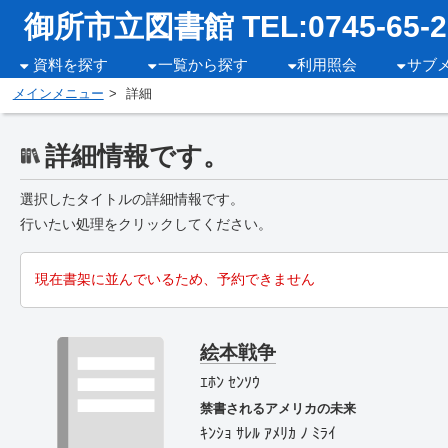
御所市立図書館 TEL:0745-65-2
資料を探す
一覧から探す
利用照会
サブ
メインメニュー
詳細
詳細情報です。
選択したタイトルの詳細情報です。
行いたい処理をクリックしてください。
現在書架に並んでいるため、予約できません
絵本戦争
ｴﾎﾝ ｾﾝｿｳ
禁書されるアメリカの未来
ｷﾝｼｮ ｻﾚﾙ ｱﾒﾘｶ ﾉ ﾐﾗｲ