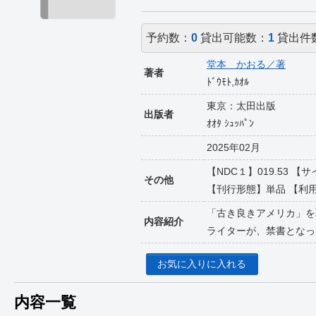
予約数：
0
貸出可能数：
1
貸出件
堂本 かおる／著
著者
ﾄﾞｳﾓﾄ,ｶｵﾙ
東京：太田出版
出版者
ｵｵﾀ ｼｭｯﾊﾟﾝ
2025年02月
【NDC１】019.53 【
その他
【刊行形態】単品 【利用対象】
「古き良きアメリカ」を
内容紹介
ライターが、禁書となっ
お気に入りに入れる
内容一覧