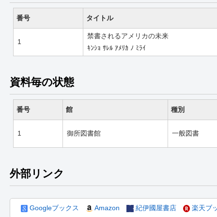
番号
タイトル
禁書されるアメリカの未来
1
ｷﾝｼｮ ｻﾚﾙ ｱﾒﾘｶ ﾉ ﾐﾗｲ
資料毎の状態
番号
館
種別
1
御所図書館
一般図書
外部リンク
Googleブックス
Amazon
紀伊國屋書店
楽天ブ