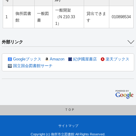
号
ル）
一般開架
御所図書
一般図
貸出できま
1
（N 210.33
010898534
館
書
す
1）
外部リンク
Googleブックス
Amazon
紀伊國屋書店
楽天ブックス
国立国会図書館サーチ
ＴＯＰ
サイトマップ
Copyright (c) 御所市立図書館 All Rights Reserved.