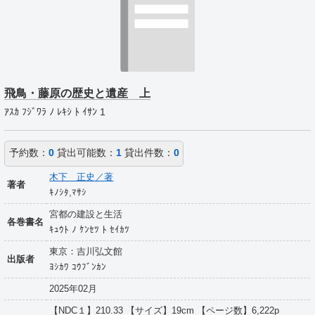
飛鳥・藤原の歴史と遺産 上
ｱｽｶ ﾌｼﾞﾜﾗ ﾉ ﾚｷｼ ﾄ ｲｻﾝ 1
予約数：
0
貸出可能数：
1
貸出件数：
0
木下 正史／著
著者
ｷﾉｼﾀ,ﾏｻｼ
宮都の建設と生活
各巻書名
ｷｭｳﾄ ﾉ ｹﾝｾﾂ ﾄ ｾｲｶﾂ
東京：吉川弘文館
出版者
ﾖｼｶﾜ ｺｳﾌﾞﾝｶﾝ
2025年02月
【NDC１】210.33 【サイズ】19cm 【ページ数】6,222p