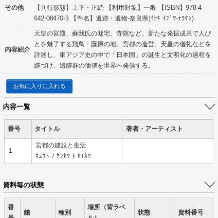
その他
【刊行形態】上下・正続 【利用対象】一般 【ISBN】978-4-
642-08470-3 【件名】遺跡・遺物-奈良県(ｲｾｷ ｲﾌﾞﾂ-ﾅﾗｹﾝ)
天皇の宮殿、蘇我氏の邸宅、寺院など、新たな発掘成果で人び
とを魅了する飛鳥・藤原の地。宮都の造営、天皇の儀礼などを
内容紹介
詳述し、東アジア史の中で「日本国」の誕生と文明化の過程を
跡づけ、遺跡群の価値を世界へ発信する。
お気に入りに入れる
内容一覧
番号
タイトル
著者・アーティスト
宮都の建設と生活
1
ｷｭｳﾄ ﾉ ｹﾝｾﾂ ﾄ ｾｲｶﾂ
資料毎の状態
番
場所（背ラベ
館
種別
状態
資料番号