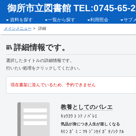
御所市立図書館 TEL:0745-65-2
資料を探す
一覧から探す
利用照会
サブ
メインメニュー
詳細
詳細情報です。
選択したタイトルの詳細情報です。
行いたい処理をクリックしてください。
現在書架に並んでいるため、予約できません
教養としてのバレエ
ｷｮｳﾖｳ ﾄ ｼﾃ ﾉ ﾊﾞﾚｴ
気品が身につき人生が楽しくなる
ｷﾋﾝ ｶﾞ ﾐ ﾆ ﾂｷ ｼﾞﾝｾｲ ｶﾞ ﾀﾉｼｸ ﾅﾙ