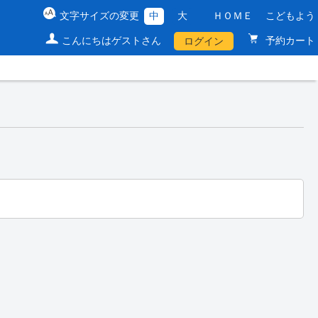
文字サイズの変更
中
大
ＨＯＭＥ
こどもよう
こんにちはゲストさん
予約カート
ログイン