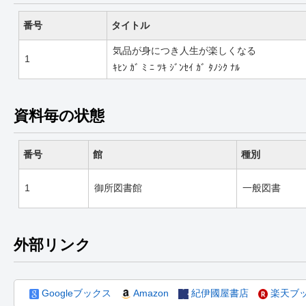
番号
タイトル
気品が身につき人生が楽しくなる
1
ｷﾋﾝ ｶﾞ ﾐ ﾆ ﾂｷ ｼﾞﾝｾｲ ｶﾞ ﾀﾉｼｸ ﾅﾙ
資料毎の状態
番号
館
種別
1
御所図書館
一般図書
外部リンク
Googleブックス
Amazon
紀伊國屋書店
楽天ブ