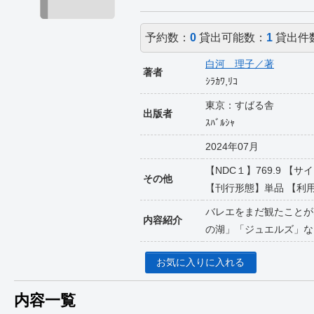
予約数：
0
貸出可能数：
1
貸出件
白河 理子／著
著者
ｼﾗｶﾜ,ﾘｺ
東京：すばる舎
出版者
ｽﾊﾞﾙｼｬ
2024年07月
【NDC１】769.9 【サ
その他
【刊行形態】単品 【利用対象】
バレエをまだ観たことが
内容紹介
の湖」「ジュエルズ」な
お気に入りに入れる
内容一覧